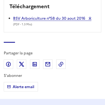
Téléchargement
BSV Arboriculture n°58 du 30 aout 2016
(
PDF
- 1.3 Mio)
Partager la page
Partager sur Facebook
Partager sur X (anciennement Twitter)
Partager sur LinkedIn
Partager par email
Copier dans le presse
S'abonner
Alerte email