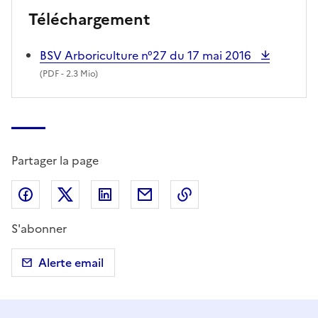
Téléchargement
BSV Arboriculture n°27 du 17 mai 2016
(
PDF
- 2.3 Mio)
Partager la page
Partager sur Facebook
Partager sur X (anciennement Twitter)
Partager sur LinkedIn
Partager par email
Copier dans le presse
S'abonner
Alerte email