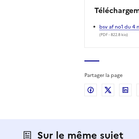
Télécharge
bsv af no1 du 4
(
PDF
- 822.8 kio)
Partager la page
Partager sur Fac
Partager s
Par
Sur le même sujet