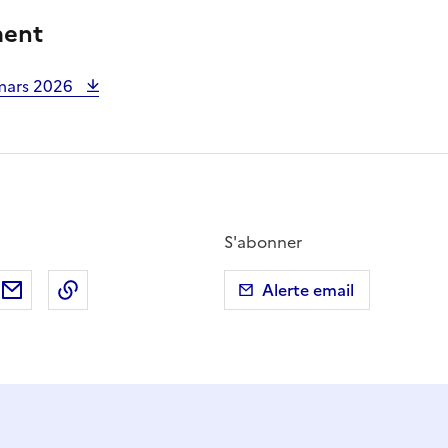
ment
 mars 2026
S'abonner
ebook
ur X (anciennement Twitter)
tager sur LinkedIn
Partager par email
Copier dans le presse-papier
Alerte email