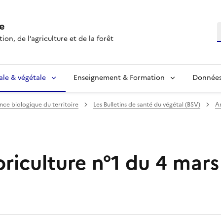
e
R
ion, de l’agriculture et de la forêt
ale & végétale
Enseignement & Formation
Données 
ance biologique du territoire
Les Bulletins de santé du végétal (BSV)
Ar
riculture n°1 du 4 mar