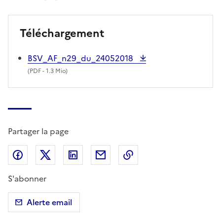
Téléchargement
BSV_AF_n29_du_24052018
(
PDF
- 1.3 Mio)
Partager la page
Partager sur Facebook
Partager sur X (anciennement Twitter)
Partager sur LinkedIn
Partager par email
Copier dans le presse
S'abonner
Alerte email