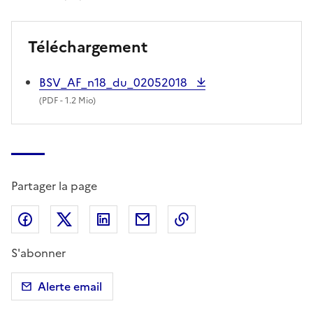
Téléchargement
BSV_AF_n18_du_02052018
(
PDF
- 1.2 Mio)
Partager la page
Partager sur Facebook
Partager sur X (anciennement Twitter)
Partager sur LinkedIn
Partager par email
Copier dans le presse
S'abonner
Alerte email