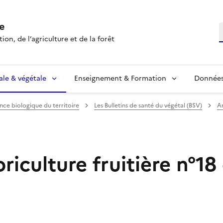
e
R
ion, de l’agriculture et de la forêt
ale & végétale
Enseignement & Formation
Données 
ance biologique du territoire
Les Bulletins de santé du végétal (BSV)
Ar
iculture fruitière n°18 