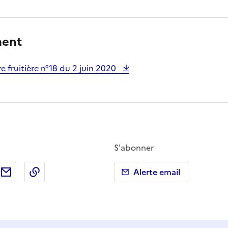
ment
e fruitière n°18 du 2 juin 2020
S'abonner
ebook
ur X (anciennement Twitter)
tager sur LinkedIn
Partager par email
Copier dans le presse-papier
Alerte email