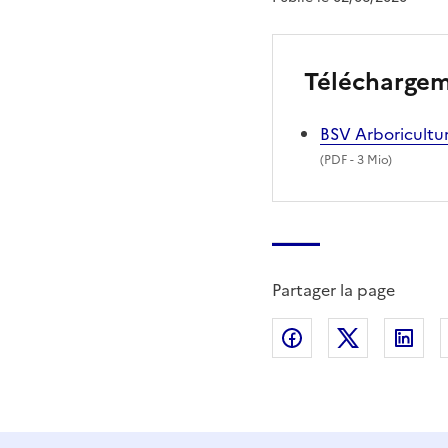
Télécharge
BSV Arboricultur
(
PDF
- 3 Mio)
Partager la page
Partager sur Fac
Partager s
Par