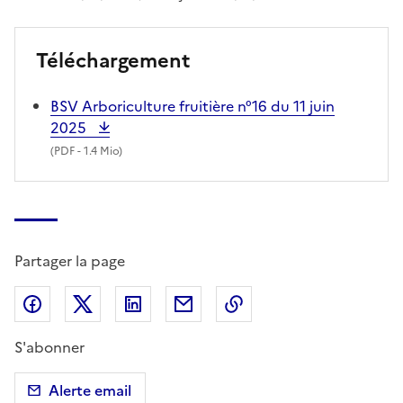
Téléchargement
BSV Arboriculture fruitière n°16 du 11 juin
2025
(
PDF
- 1.4 Mio)
Partager la page
Partager sur Facebook
Partager sur X (anciennement Twitter)
Partager sur LinkedIn
Partager par email
Copier dans le presse
S'abonner
Alerte email