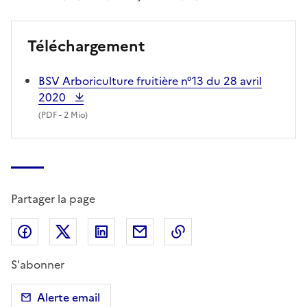
Téléchargement
BSV Arboriculture fruitière n°13 du 28 avril
2020
(
PDF
- 2 Mio)
Partager la page
Partager sur Facebook
Partager sur X (anciennement Twitter)
Partager sur LinkedIn
Partager par email
Copier dans le presse
S'abonner
Alerte email