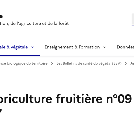
e
R
ion, de l’agriculture et de la forêt
ale & végétale
Enseignement & Formation
Données 
ance biologique du territoire
Les Bulletins de santé du végétal (BSV)
Ar
iculture fruitière n°09
7