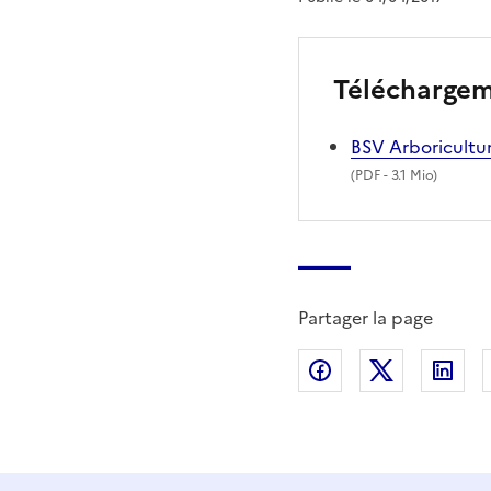
Télécharge
BSV Arboricultur
(
PDF
- 3.1 Mio)
Partager la page
Partager sur Fac
Partager s
Par