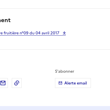
ment
e fruitière n°09 du 04 avril 2017
S'abonner
ebook
ur X (anciennement Twitter)
tager sur LinkedIn
Partager par email
Copier dans le presse-papier
Alerte email