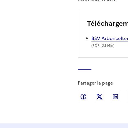
Télécharge
BSV Arboricultur
(
PDF
- 2.1 Mio)
Partager la page
Partager sur Fac
Partager s
Par