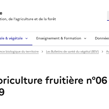
e
R
ion, de l’agriculture et de la forêt
ale & végétale
Enseignement & Formation
Données 
ance biologique du territoire
Les Bulletins de santé du végétal (BSV)
Ar
iculture fruitière n°06
9