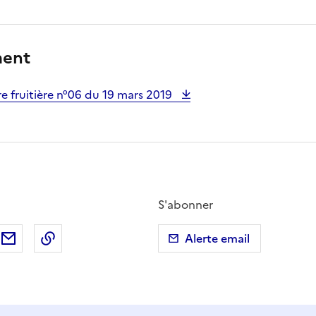
ment
e fruitière n°06 du 19 mars 2019
S'abonner
ebook
ur X (anciennement Twitter)
tager sur LinkedIn
Partager par email
Copier dans le presse-papier
Alerte email