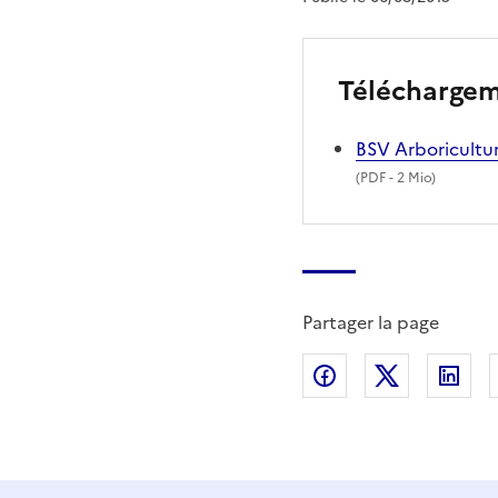
Télécharge
BSV Arboricultur
(
PDF
- 2 Mio)
Partager la page
Partager sur Fac
Partager s
Par