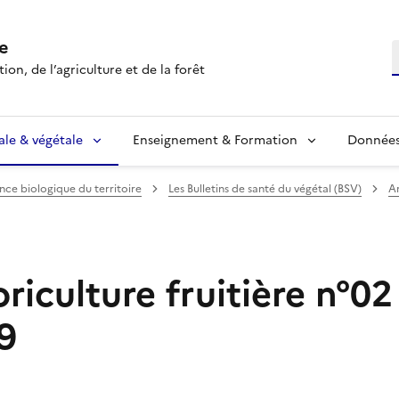
e
R
ion, de l’agriculture et de la forêt
ale & végétale
Enseignement & Formation
Données 
ance biologique du territoire
Les Bulletins de santé du végétal (BSV)
Ar
iculture fruitière n°02
9