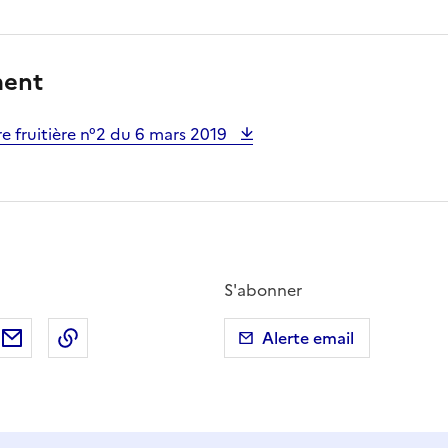
ment
e fruitière n°2 du 6 mars 2019
S'abonner
ebook
ur X (anciennement Twitter)
tager sur LinkedIn
Partager par email
Copier dans le presse-papier
Alerte email