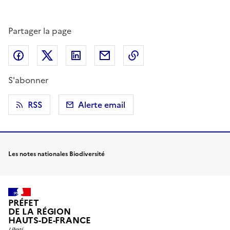
Partager la page
Partager sur Facebook
Partager sur X (anciennement Twitter)
Partager sur LinkedIn
Partager par email
Copier dans le presse
S'abonner
RSS
Alerte email
Les notes nationales Biodiversité
PRÉFET
DE LA RÉGION
HAUTS-DE-FRANCE