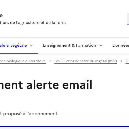
e
R
ion, de l’agriculture et de la forêt
ale & végétale
Enseignement & Formation
Données 
ance biologique du territoire
Les Bulletins de santé du végétal (BSV)
G
nt alerte email
t proposé à l'abonnement.