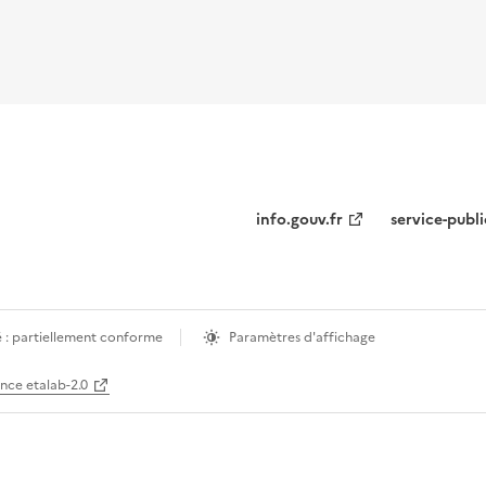
info.gouv.fr
service-publi
é : partiellement conforme
Paramètres d'affichage
ence etalab-2.0