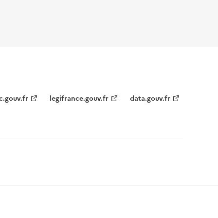
c.gouv.fr
legifrance.gouv.fr
data.gouv.fr