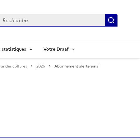
echerche
Recherch
statistiques
Votre Draaf
randes cultures
2026
Abonnement alerte email