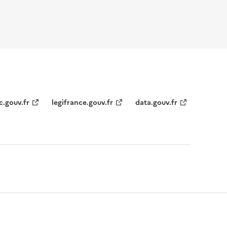
c.gouv.fr
legifrance.gouv.fr
data.gouv.fr