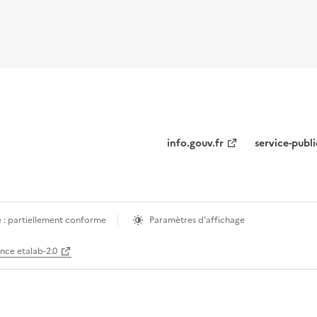
info.gouv.fr
service-publi
é : partiellement conforme
Paramètres d'affichage
ence etalab-2.0