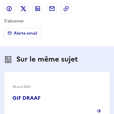
Partager sur Facebook
Partager sur X (anciennement Twitter)
Partager sur LinkedIn
Partager par email
Copier dans le presse
S'abonner
Alerte email
Sur le même sujet
18 avril 2023
GIF DRAAF