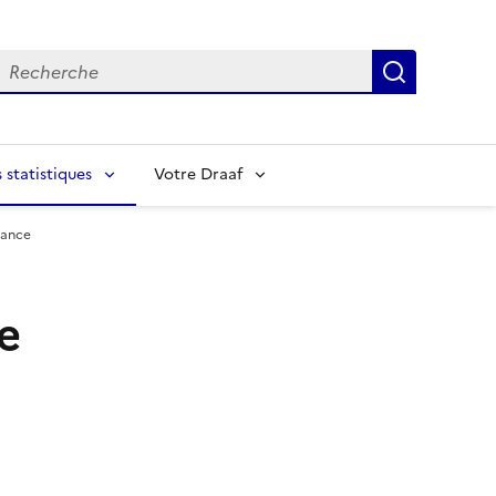
echerche
Recherch
statistiques
Votre Draaf
rance
e