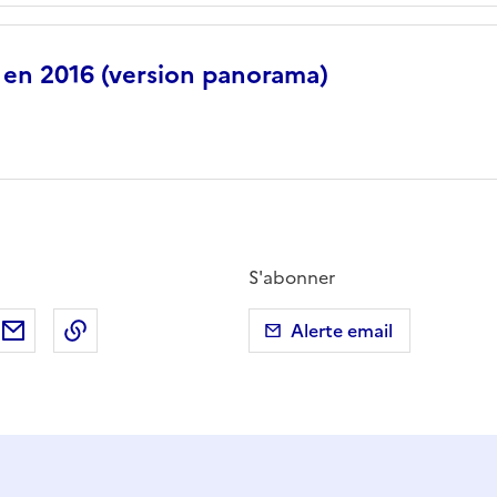
s en 2016 (version panorama)
S'abonner
ebook
ur X (anciennement Twitter)
tager sur LinkedIn
Partager par email
Copier dans le presse-papier
Alerte email