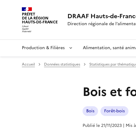
PRÉFET
DRAAF Hauts-de-Franc
DE LA RÉGION
HAUTS-DE-FRANCE
Direction régionale de l’alimentat
Production & Filières
Alimentation, santé anim
Accueil
Données statistiques
Statistiques par thématiqu
Bois et f
Bois
Forêt-bois
Publié le 21/11/2023
| Mis 