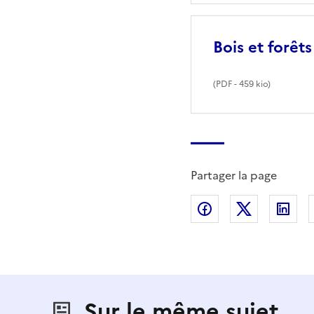
Bois et forêt
(
PDF
- 459 kio)
Partager la page
Partager sur Fac
Partager s
Par
Sur le même sujet